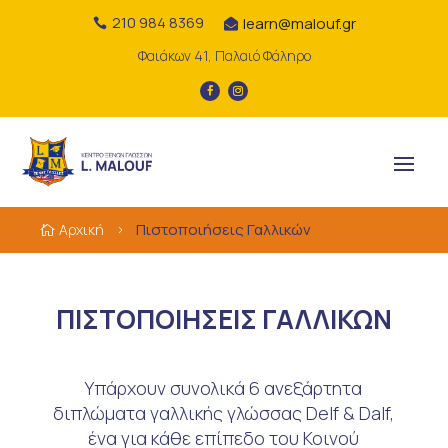
210 984 8369
learn@malouf.gr


Φαιάκων 41, Παλαιό Φάληρο
Πιστοποιήσεις Γαλλικών
Αρχική

5
ΠΙΣΤΟΠΟΙΗΣΕΙΣ ΓΑΛΛΙΚΩΝ
Υπάρχουν συνολικά 6 ανεξάρτητα
διπλώματα γαλλικής γλώσσας Delf & Dalf,
ένα για κάθε επίπεδο του Κοινού