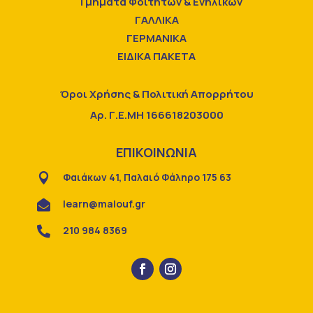
Τμήματα Φοιτητών & Ενηλίκων
ΓΑΛΛΙΚΑ
ΓΕΡΜΑΝΙΚΑ
ΕΙΔΙΚΑ ΠΑΚΕΤΑ
Όροι Χρήσης & Πολιτική Απορρήτου
Αρ. Γ.Ε.ΜΗ 166618203000
ΕΠΙΚΟΙΝΩΝΙΑ
Φαιάκων 41, Παλαιό Φάληρο 175 63

learn@malouf.gr

210 984 8369
