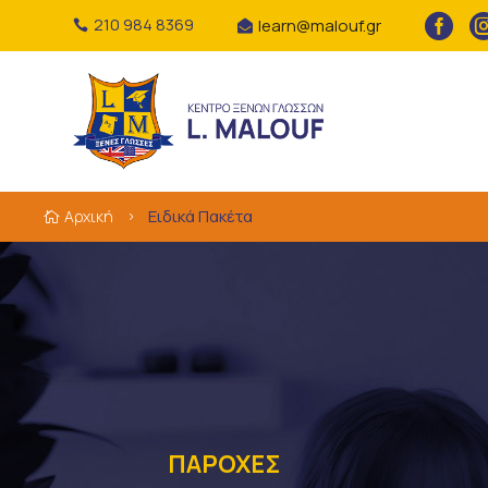

210 984 8369
learn@malouf.gr


Ειδικά Πακέτα
Αρχική

5
ΠΑΡΟΧΕΣ