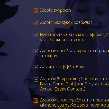
Χωρίς εγγραφή
Z
Χωρίς «κρυφές» χρεώσεις
Z
Ηλεκτρονικό υλικό και ψηφιακές 
Z
για εξάσκηση στο σπίτι
Δωρεάν επιπλέον ώρες στα τμήμ
Z
πτυχίων
Δανειστική βιβλιοθήκη
Z
Δωρεάν βιωματικές δραστηριότητ
Z
Board Game Club) και διαγωνισμοί
Annual Essay Contest)
Δωρεάν υποστήριξη στην προετοι
Z
αίτησης για αγγλόφωνα πανεπιστ