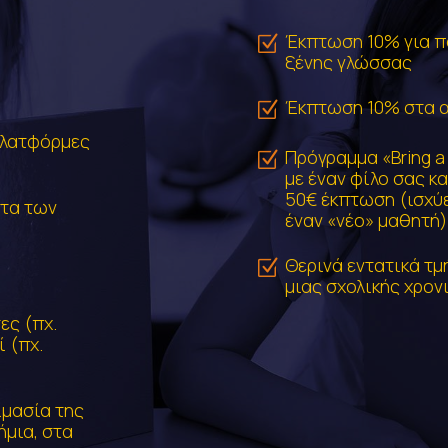
Έκπτωση 10% για π
Z
ξένης γλώσσας
Έκπτωση 10% στα 
Z
πλατφόρμες
Πρόγραμμα «Bring a 
Z
με έναν φίλο σας κα
50€ έκπτωση (ισχύε
ατα των
έναν «νέο» μαθητή)
Θερινά εντατικά τμ
Z
μιας σχολικής χρο
ες (πχ.
 (πχ.
μασία της
ήμια, στα