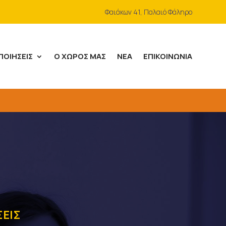
Φαιάκων 41, Παλαιό Φάληρο
ΠΟΙΉΣΕΙΣ
Ο ΧΏΡΟΣ ΜΑΣ
ΝΈΑ
ΕΠΙΚΟΙΝΩΝΊΑ
ΣΕΙΣ