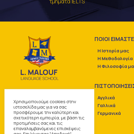
τμήματα IELTS
ΠΟΙΟΙ ΕΙΜΑΣΤ
Η Ιστορία μας
Η Μεθοδολογία
Η Φιλοσοφία μ
ΠΙΣΤΟΠΟΙΗΣΕΙ
Αγγλικά
Χρησιμοποιούμε cookies στην
Γαλλικά
ιστοσελίδα μας για να σας
προσφέρουμε την καλύτερη και
Γερμανικά
σχετικότερη εμπειρία, με βάση τις
προτιμήσεις σας και τις
επαναλαμβανόμενες επισκέψεις
σας. Επιλέγοντας "Αποδοχή",