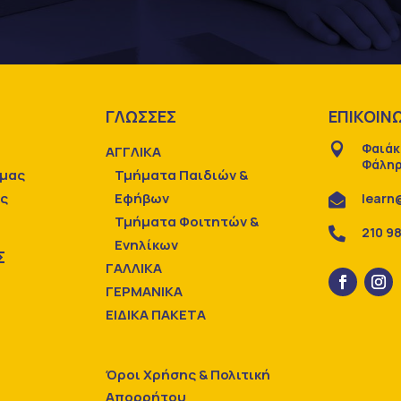
Ε
ΓΛΩΣΣΕΣ
ΕΠΙΚΟΙΝ
Φαιάκ

ΑΓΓΛΙΚΑ
Φάληρ
 μας
Τμήματα Παιδιών &
ας
Εφήβων
learn

Τμήματα Φοιτητών &
210 9

Ενηλίκων
Σ
ΓΑΛΛΙΚΑ
ΓΕΡΜΑΝΙΚΑ
ΕΙΔΙΚΑ ΠΑΚΕΤΑ
Όροι Χρήσης & Πολιτική
Απορρήτου