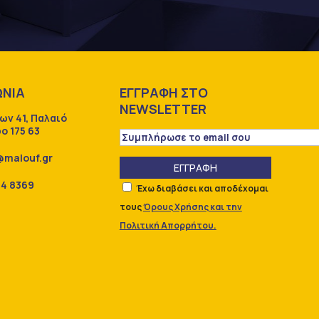
ΩΝΙΑ
ΕΓΓΡΑΦΗ ΣΤΟ
NEWSLETTER
ων 41, Παλαιό
ο 175 63
@malouf.gr
ΕΓΓΡΑΦΗ
84 8369
Έχω διαβάσει και αποδέχομαι
τους
Όρους Χρήσης και την
Πολιτική Απορρήτου.