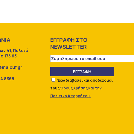
ΩΝΙΑ
ΕΓΓΡΑΦΗ ΣΤΟ
NEWSLETTER
ων 41, Παλαιό
ο 175 63
@malouf.gr
ΕΓΓΡΑΦΗ
84 8369
Έχω διαβάσει και αποδέχομαι
τους
Όρους Χρήσης και την
Πολιτική Απορρήτου.