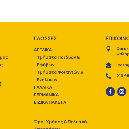
Ε
ΓΛΩΣΣΕΣ
ΕΠΙΚΟΙΝ
Φαιάκ

ΑΓΓΛΙΚΑ
Φάληρ
 μας
Τμήματα Παιδιών &
ας
Εφήβων
learn

Τμήματα Φοιτητών &
210 9

Ενηλίκων
Σ
ΓΑΛΛΙΚΑ
ΓΕΡΜΑΝΙΚΑ
ΕΙΔΙΚΑ ΠΑΚΕΤΑ
Όροι Χρήσης & Πολιτική
Απορρήτου