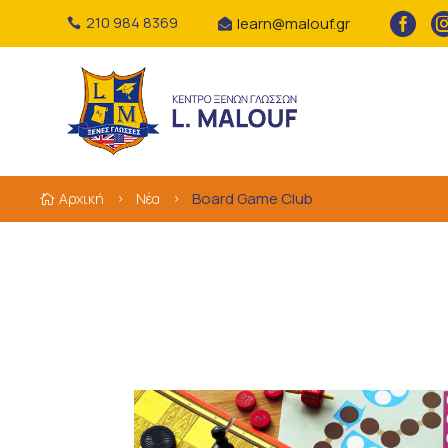

210 984 8369
learn@malouf.gr


Board Game Club
Αρχική
Νέα

5
5