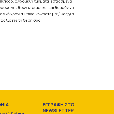
επίπεδο. Ολιγομελή τμήματα, εστιασμένα
 όσους νιώθουν έτοιμοι και επιθυμούν να
ική χρονιά. Επικοινωνήστε μαζί μας για
σφαλίσετε τη θέση σας!
ΩΝΙΑ
ΕΓΓΡΑΦΗ ΣΤΟ
NEWSLETTER
ων 41, Παλαιό