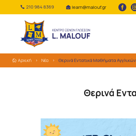

210 984 8369
learn@malouf.gr


Θερινά Εντατικά Μαθήματα Αγγλικών
Αρχική
Νέα

5
5
Θερινά Εντ